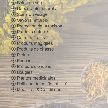
Soins du corps
Déodorants naturels
Soins du visage
Savons naturels
Protection de la maison
Produits naturels
Coffrets rituels
Produits magiques
Produits de chasse
Plein-air
Encens
Bruleurs d'encens
Bougies
Plantes médicinales
Politique de confidentialité
Modalités & Conditions