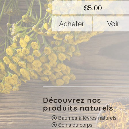
$5.00
Voir
Découvrez nos
produits naturels
Baumes à lèvres naturels
Soins du corps