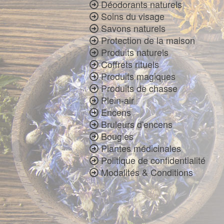
Déodorants naturels
Soins du visage
Savons naturels
Protection de la maison
Produits naturels
Coffrets rituels
Produits magiques
Produits de chasse
Plein-air
Encens
Bruleurs d'encens
Bougies
Plantes médicinales
Politique de confidentialité
Modalités & Conditions