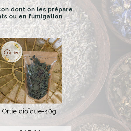
çon dont on les prépare.
nts ou en fumigation
Ortie dioïque-40g