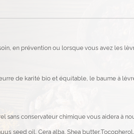
oin, en prévention ou lorsque vous avez les lèv
rre de karité bio et équitable, le baume à lèvre
rel sans conservateur chimique vous aidera à nou
nuus seed oil, Cera alba, Shea butter,Tocophero