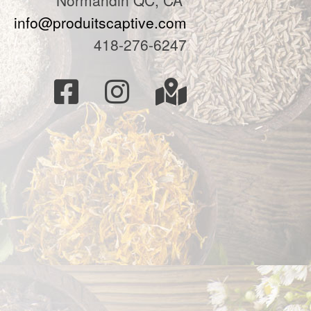
Normandin QC, CA
info@produitscaptive.com
418-276-6247