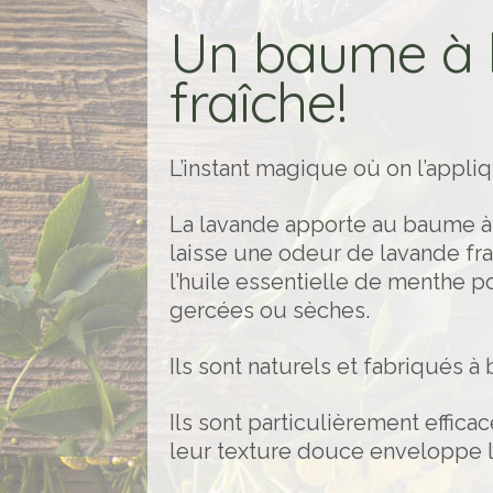
Un baume à l
fraîche!
L’instant magique où on l’appli
La lavande apporte au baume à 
laisse une odeur de lavande fraî
l’huile essentielle de menthe p
gercées ou sèches.
Ils sont naturels et fabriqués à
Ils sont particulièrement effic
leur texture douce enveloppe le