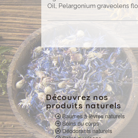
Oil, Pelargonium graveolens flo
Découvrez nos
produits naturels
Baumes à lèvres naturels
Soins du corps
Déodorants naturels