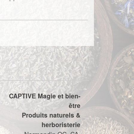
CAPTIVE Magie et bien-
être
Produits naturels &
herboristerie