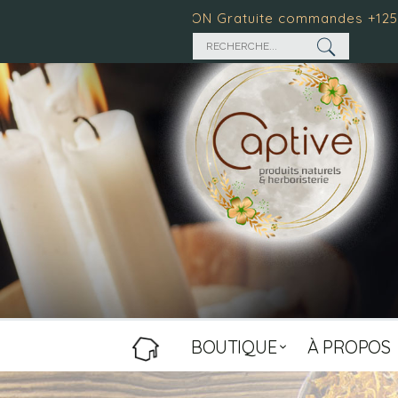
 $
LIVRAISON Gratuite commandes +125 $
Temps 
BOUTIQUE
À PROPOS