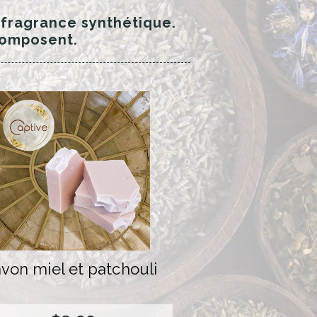
 fragrance synthétique.
 composent.
von miel et patchouli