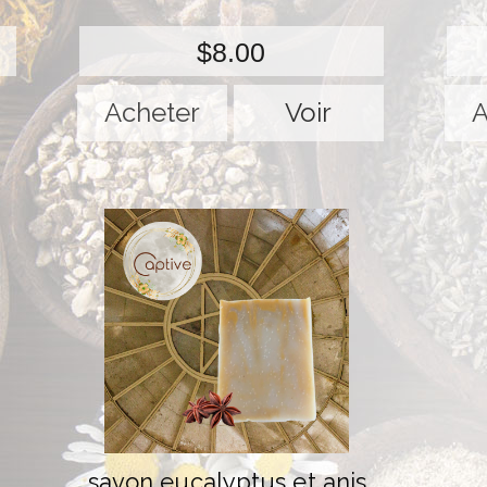
$8.00
Voir
savon eucalyptus et anis