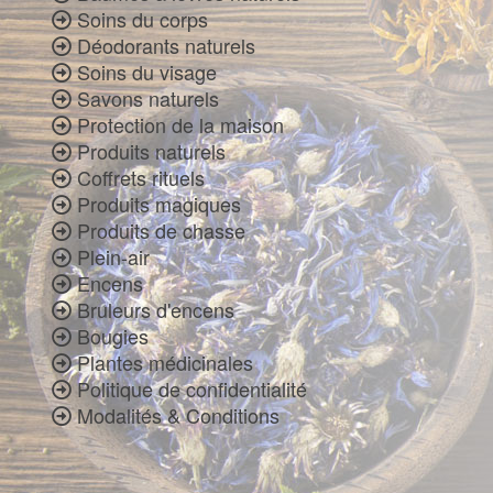
Soins du corps
Déodorants naturels
Soins du visage
Savons naturels
Protection de la maison
Produits naturels
Coffrets rituels
Produits magiques
Produits de chasse
Plein-air
Encens
Bruleurs d'encens
Bougies
Plantes médicinales
Politique de confidentialité
Modalités & Conditions