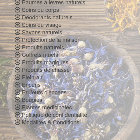
Baumes à lèvres naturels
Soins du corps
Déodorants naturels
Soins du visage
Savons naturels
Protection de la maison
Produits naturels
Coffrets rituels
Produits magiques
Produits de chasse
Plein-air
Encens
Bruleurs d'encens
Bougies
Plantes médicinales
Politique de confidentialité
Modalités & Conditions